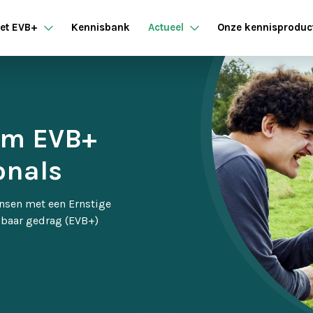
et EVB+
Kennisbank
Actueel
Onze kennisproduc
rm EVB+
onals
nsen met een Ernstige
nbaar gedrag (EVB+)