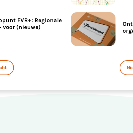
punt EVB+: Regionale
Ont
+ voor (nieuwe)
org
cht
Ni