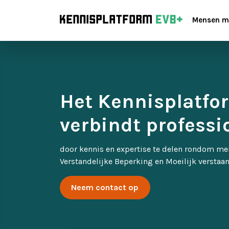
Mensen m
Het Kennisplatfo
verbindt professi
Over mensen met EVB+
Nieuws
Organisatie
door kennis en expertise te delen rondom me
Werken met mensen met EVB+
Agenda
Missie & Visie
Verstandelijke Beperking en Moeilijk verstaa
Neem contact op
Familie van mensen met EVB+
Nieuwsbrief
Themagroepen
Onderzoek rond mensen met EVB+
Activiteiten