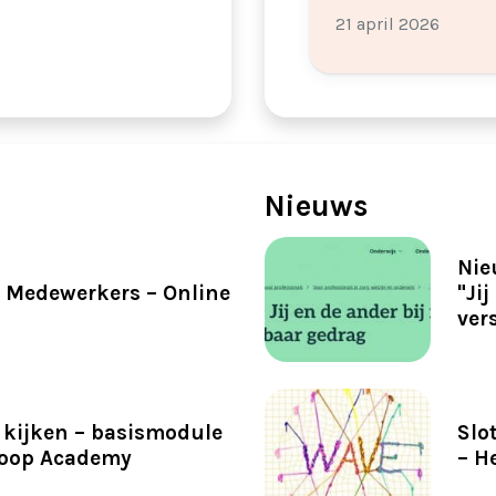
21 april 2026
Nieuws
Nie
Medewerkers – Online
"Jij
ver
kijken – basismodule
Slo
koop Academy
– H