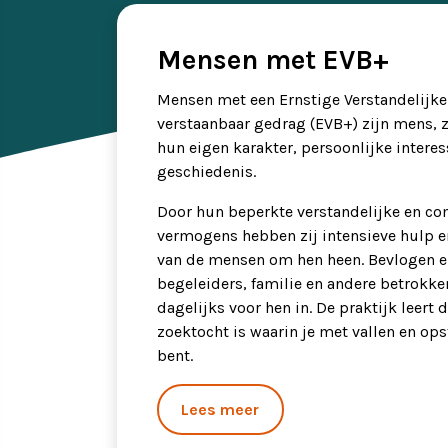
Ervaringsverhalen
Symposium
Mensen met EVB+
Producten
Mensen met een Ernstige Verstandelijke
verstaanbaar gedrag (EVB+) zijn mens, z
hun eigen karakter, persoonlijke interes
Toekomstvisie
geschiedenis.
Door hun beperkte verstandelijke en c
EVB+ in beeld!
vermogens hebben zij intensieve hulp 
van de mensen om hen heen. Bevlogen 
Partners
begeleiders, familie en andere betrokke
dagelijks voor hen in. De praktijk leert 
zoektocht is waarin je met vallen en o
bent.
Lees meer