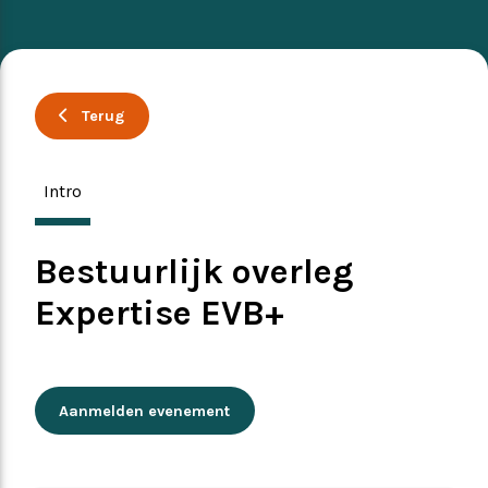
Ervaringsverhalen
Symposium
Producten
Terug
Toekomstvisie
Intro
EVB+ in beeld!
Bestuurlijk overleg
Partners
Expertise EVB+
Aanmelden evenement