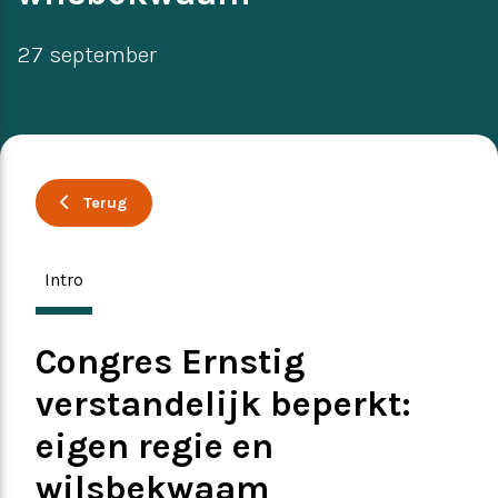
Ervaringsverhalen
Symposium
27 september
Producten
Toekomstvisie
Terug
EVB+ in beeld!
Intro
Partners
Congres Ernstig
verstandelijk beperkt:
eigen regie en
wilsbekwaam