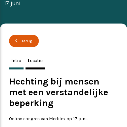
17 juni
Ervaringsverhalen
Symposium
Producten
Terug
Toekomstvisie
Intro
Locatie
EVB+ in beeld!
Partners
Hechting bij mensen
met een verstandelijke
beperking
Online congres van Medilex op 17 juni.