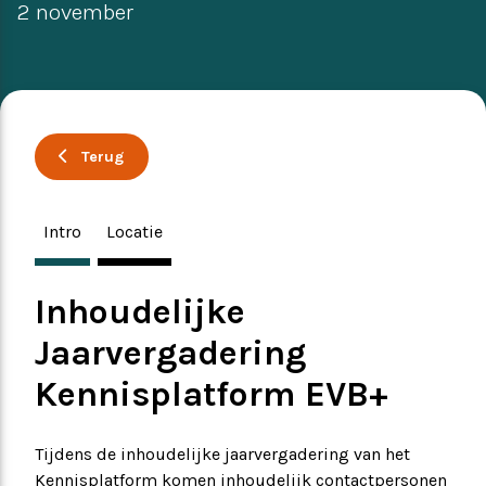
2 november
Ervaringsverhalen
Symposium
Producten
Terug
Toekomstvisie
Intro
Locatie
EVB+ in beeld!
Partners
Inhoudelijke
Jaarvergadering
Kennisplatform EVB+
Tijdens de inhoudelijke jaarvergadering van het
Kennisplatform komen inhoudelijk contactpersonen