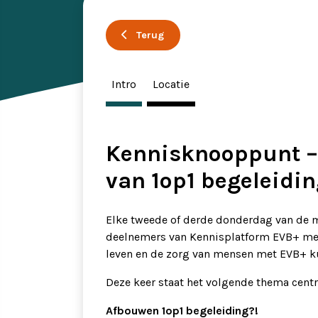
Ervaringsverhalen
Symposium
Terug
Producten
Intro
Locatie
Toekomstvisie
Kennisknooppunt –
EVB+ in beeld!
van 1op1 begeleidin
Partners
Elke tweede of derde donderdag van de m
deelnemers van Kennisplatform EVB+ met
leven en de zorg van mensen met EVB+ k
Deze keer staat het volgende thema centr
Afbouwen 1op1 begeleiding?!