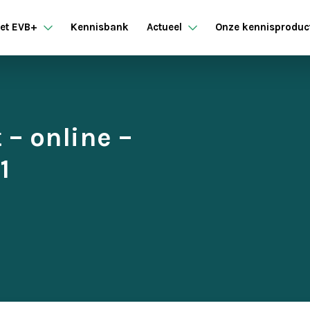
et EVB+
Kennisbank
Actueel
Onze kennisproduc
– online –
1