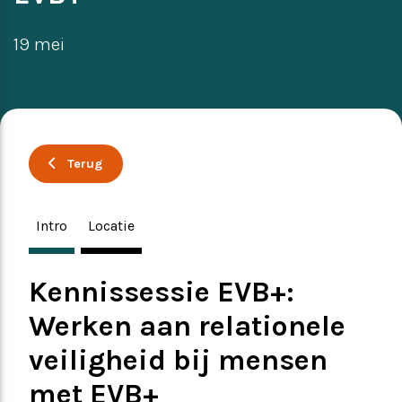
Ervaringsverhalen
Symposium
19 mei
Producten
Toekomstvisie
Terug
EVB+ in beeld!
Intro
Locatie
Partners
Kennissessie EVB+:
Werken aan relationele
veiligheid bij mensen
met EVB+