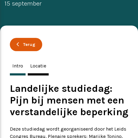
15 september
Ervaringsverhalen
Symposium
Producten
Terug
Toekomstvisie
Intro
Locatie
EVB+ in beeld!
Partners
Landelijke studiedag:
Pijn bij mensen met een
verstandelijke beperking
Deze studiedag wordt georganiseerd door het Leids
Congres Bureau. Plenaire sprekers: Marijke Tonino,