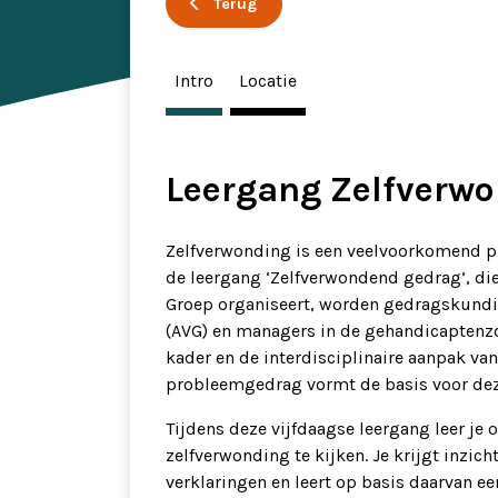
Terug
Ervaringsverhalen
Symposium
Intro
Locatie
Producten
Toekomstvisie
Leergang Zelfverw
EVB+ in beeld!
Zelfverwonding is een veelvoorkomend p
de leergang ‘Zelfverwondend gedrag’, d
Partners
Groep organiseert, worden gedragskundi
(AVG) en managers in de gehandicaptenz
kader en de interdisciplinaire aanpak va
probleemgedrag vormt de basis voor dez
Tijdens deze vijfdaagse leergang leer je 
zelfverwonding te kijken. Je krijgt inzic
verklaringen en leert op basis daarvan een