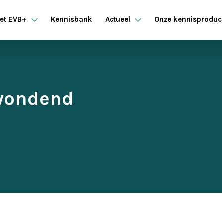
et EVB+
Kennisbank
Actueel
Onze kennisproduc
rwondend