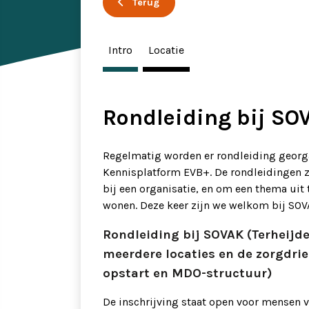
Terug
Ervaringsverhalen
Symposium
Intro
Locatie
Producten
Toekomstvisie
Rondleiding bij SO
EVB+ in beeld!
Regelmatig worden er rondleiding georga
Kennisplatform EVB+. De rondleidingen z
Partners
bij een organisatie, en om een thema ui
wonen. Deze keer zijn we welkom bij SOV
Rondleiding bij SOVAK (Terheijd
meerdere locaties en de zorgdrie
opstart en MDO-structuur)
De inschrijving staat open voor mensen 