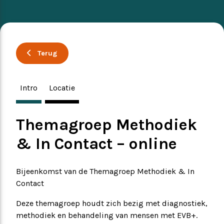
Ervaringsverhalen
Symposium
Producten
Terug
Toekomstvisie
Intro
Locatie
EVB+ in beeld!
Themagroep Methodiek
Partners
& In Contact – online
Bijeenkomst van de Themagroep Methodiek & In
Contact
Deze themagroep houdt zich bezig met diagnostiek,
methodiek en behandeling van mensen met EVB+.