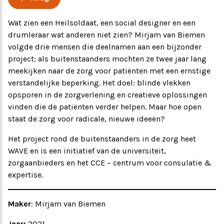
Ervaringsverhalen
Symposium
Wat zien een Heilsoldaat, een social designer en een
drumleraar wat anderen niet zien? Mirjam van Biemen
volgde drie mensen die deelnamen aan een bijzonder
Producten
project: als buitenstaanders mochten ze twee jaar lang
meekijken naar de zorg voor patiënten met een ernstige
Toekomstvisie
verstandelijke beperking. Het doel: blinde vlekken
opsporen in de zorgverlening en creatieve oplossingen
vinden die de patiënten verder helpen. Maar hoe open
EVB+ in beeld!
staat de zorg voor radicale, nieuwe ideeën?
Partners
Het project rond de buitenstaanders in de zorg heet
WAVE en is een initiatief van de universiteit,
zorgaanbieders en het CCE – centrum voor consulatie &
expertise.
Maker
: Mirjam van Biemen
Jaar:
2021