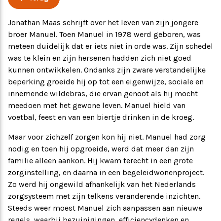
Ervaringsverhalen
Symposium
Jonathan Maas schrijft over het leven van zijn jongere
broer Manuel. Toen Manuel in 1978 werd geboren, was
meteen duidelijk dat er iets niet in orde was. Zijn schedel
Producten
was te klein en zijn hersenen hadden zich niet goed
kunnen ontwikkelen. Ondanks zijn zware verstandelijke
Toekomstvisie
beperking groeide hij op tot een eigenwijze, sociale en
innemende wildebras, die ervan genoot als hij mocht
meedoen met het gewone leven. Manuel hield van
EVB+ in beeld!
voetbal, feest en van een biertje drinken in de kroeg.
Partners
Maar voor zichzelf zorgen kon hij niet. Manuel had zorg
nodig en toen hij opgroeide, werd dat meer dan zijn
familie alleen aankon. Hij kwam terecht in een grote
zorginstelling, en daarna in een begeleidwonenproject.
Zo werd hij ongewild afhankelijk van het Nederlands
zorgsysteem met zijn telkens veranderende inzichten.
Steeds weer moest Manuel zich aanpassen aan nieuwe
regels, waarbij bezuinigingen, efficiencydenken en