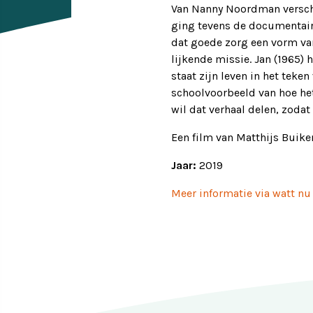
Van Nanny Noordman versche
ging tevens de documentaire
Ervaringsverhalen
Symposium
dat goede zorg een vorm va
lijkende missie. Jan (1965) 
Producten
staat zijn leven in het tek
schoolvoorbeeld van hoe het
Toekomstvisie
wil dat verhaal delen, zoda
Een film van Matthijs Buik
EVB+ in beeld!
Jaar:
2019
Partners
Meer informatie via watt nu