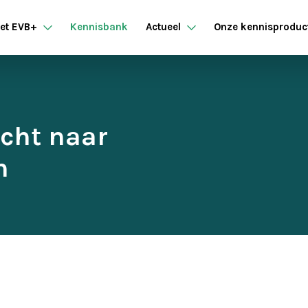
et EVB+
Kennisbank
Actueel
Onze kennisproduc
ocht naar
n