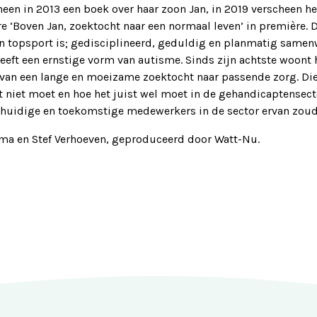
en in 2013 een boek over haar zoon Jan, in 2019 verscheen he
 ‘Boven Jan, zoektocht naar een normaal leven’ in première. 
n topsport is; gedisciplineerd, geduldig en planmatig same
heeft een ernstige vorm van autisme. Sinds zijn achtste woont h
en van een lange en moeizame zoektocht naar passende zorg. Die
 niet moet en hoe het juist wel moet in de gehandicaptensect
t huidige en toekomstige medewerkers in de sector ervan zou
ema en Stef Verhoeven, geproduceerd door Watt-Nu.