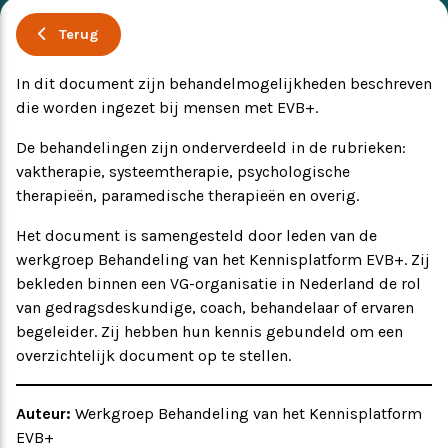
Terug
Ervaringsverhalen
Symposium
In dit document zijn behandelmogelijkheden beschreven
Producten
die worden ingezet bij mensen met EVB+.
De behandelingen zijn onderverdeeld in de rubrieken:
Toekomstvisie
vaktherapie, systeemtherapie, psychologische
therapieën, paramedische therapieën en overig.
EVB+ in beeld!
Het document is samengesteld door leden van de
werkgroep Behandeling van het Kennisplatform EVB+. Zij
Partners
bekleden binnen een VG-organisatie in Nederland de rol
van gedragsdeskundige, coach, behandelaar of ervaren
begeleider. Zij hebben hun kennis gebundeld om een
overzichtelijk document op te stellen.
Auteur:
Werkgroep Behandeling van het Kennisplatform
EVB+