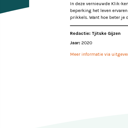
In deze vernieuwde Klik-ken
beperking het leven ervaren
Ervaringsverhalen
Symposium
prikkels. Want hoe beter je
Producten
Redactie:
Tjitske Gijzen
Jaar:
2020
Toekomstvisie
Meer informatie via uitgeve
EVB+ in beeld!
Partners