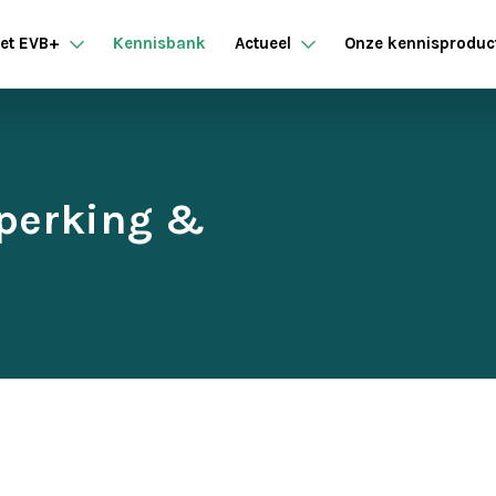
et EVB+
Kennisbank
Actueel
Onze kennisproduc
eperking &