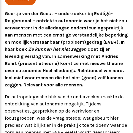
Ervaringsverhalen
Symposium
Geertje van der Geest – onderzoeker bij Esdégé-
Reigersdaal – ontdekte autonomie waar je het niet zou
verwachten: in de alledaagse ondersteuningspraktijk
Producten
aan mensen met een ernstige verstandelijke beperking
en moeilijk verstaanbaar (probleem)gedrag (EVB+). In
Toekomstvisie
haar boek
Ze kunnen het niet zeggen
doet zij er
levendig verslag van. In samenwerking met Andries
Baart (presentietheorie) komt ze met nieuwe theorie
EVB+ in beeld!
over autonomie: Heel alledaags. Relationeel van aard.
Inclusief voor mensen die het niet (goed) zelf kunnen
Partners
zeggen. Relevant voor alle mensen.
De antropologische blik van de onderzoeker maakte de
ontdekking van autonomie mogelijk. Tijdens
observaties, gesprekken op de werkvloer en
focusgroepen, was de vraag steeds: Wat gebeurt hier
precies? Wat blijkt er in de praktijk toe te doen? Waar de
zorg aan mensen met EVB+ veelal wordt geassocieerd