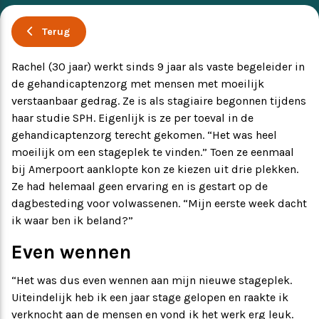
Ervaringsverhalen
Symposium
Terug
Rachel (30 jaar) werkt sinds 9 jaar als vaste begeleider in
Producten
de gehandicaptenzorg met mensen met moeilijk
verstaanbaar gedrag. Ze is als stagiaire begonnen tijdens
Toekomstvisie
haar studie SPH. Eigenlijk is ze per toeval in de
gehandicaptenzorg terecht gekomen. “Het was heel
moeilijk om een stageplek te vinden.” Toen ze eenmaal
EVB+ in beeld!
bij Amerpoort aanklopte kon ze kiezen uit drie plekken.
Ze had helemaal geen ervaring en is gestart op de
Partners
dagbesteding voor volwassenen. “Mijn eerste week dacht
ik waar ben ik beland?”
Even wennen
“Het was dus even wennen aan mijn nieuwe stageplek.
Uiteindelijk heb ik een jaar stage gelopen en raakte ik
verknocht aan de mensen en vond ik het werk erg leuk.