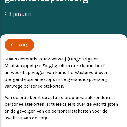
Ervaringsverhalen
Symposium
29 januari
Producten
Toekomstvisie
Terug
Staatssecretaris Pouw-Verweij (Langdurige en
EVB+ in beeld!
Maatschappelijke Zorg) geeft in deze kamerbrief
antwoord op vragen van kamerlid Westerveld over
Partners
dreigende opnamestops in de gehandicaptenzorg
vanwege personeelstekorten.
Aan de orde komt de actuele problematiek rondom
personeelstekorten, actuele cijfers over de wachtlijsten
en de gevolgen van de personeelstekorten voor de
kwaliteit van de zorg.