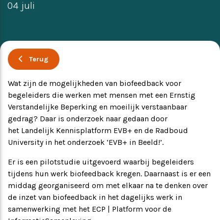
04 juli
Ervaringsverhalen
Symposium
Producten
Terug
Toekomstvisie
Wat zijn de mogelijkheden van biofeedback voor
begeleiders die werken met mensen met een Ernstig
EVB+ in beeld!
Verstandelijke Beperking en moeilijk verstaanbaar
gedrag? Daar is onderzoek naar gedaan door
het Landelijk Kennisplatform EVB+ en de Radboud
Partners
University in het onderzoek ‘EVB+ in Beeld!’.
Er is een pilotstudie uitgevoerd waarbij begeleiders
tijdens hun werk biofeedback kregen. Daarnaast is er een
middag georganiseerd om met elkaar na te denken over
de inzet van biofeedback in het dagelijks werk in
samenwerking met het ECP | Platform voor de