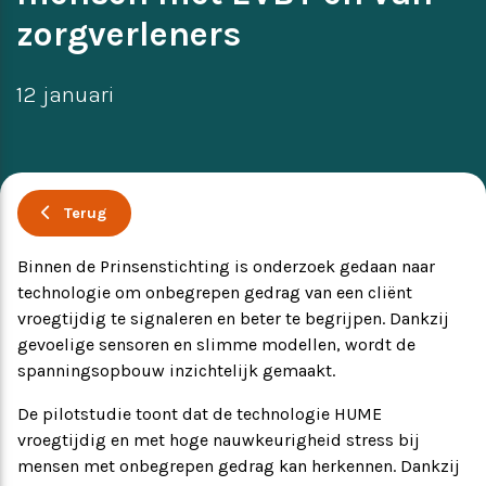
zorgverleners
Ervaringsverhalen
Symposium
12 januari
Producten
Toekomstvisie
Terug
EVB+ in beeld!
Binnen de Prinsenstichting is onderzoek gedaan naar
technologie om onbegrepen gedrag van een cliënt
Partners
vroegtijdig te signaleren en beter te begrijpen. Dankzij
gevoelige sensoren en slimme modellen, wordt de
spanningsopbouw inzichtelijk gemaakt.
De pilotstudie toont dat de technologie HUME
vroegtijdig en met hoge nauwkeurigheid stress bij
mensen met onbegrepen gedrag kan herkennen. Dankzij