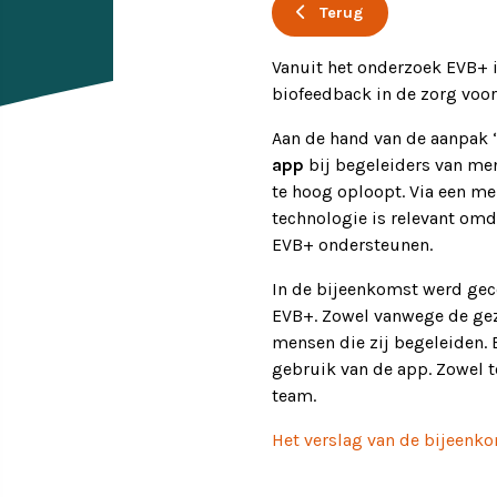
Terug
Ervaringsverhalen
Symposium
Vanuit het onderzoek EVB+ 
biofeedback in de zorg voo
Producten
Aan de hand van de aanpak 
app
bij begeleiders van me
Toekomstvisie
te hoog oploopt. Via een me
technologie is relevant om
EVB+ in beeld!
EVB+ ondersteunen.
In de bijeenkomst werd gec
Partners
EVB+. Zowel vanwege de gezo
mensen die zij begeleiden. 
gebruik van de app. Zowel t
team.
Het verslag van de bijeenko