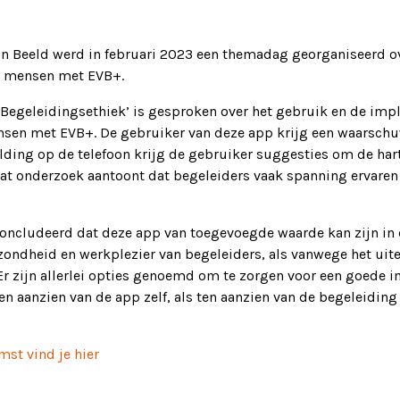
in Beeld werd in februari 2023 een themadag georganiseerd o
r mensen met EVB+.
‘Begeleidingsethiek’ is gesproken over het gebruik en de im
nsen met EVB+. De gebruiker van deze app krijg een waarschu
lding op de telefoon krijg de gebruiker suggesties om de hart
dat onderzoek aantoont dat begeleiders vaak spanning ervare
oncludeerd dat deze app van toegevoegde waarde kan zijn in
ndheid en werkplezier van begeleiders, als vanwege het uitei
Er zijn allerlei opties genoemd om te zorgen voor een goede
en aanzien van de app zelf, als ten aanzien van de begeleiding
mst vind je hier