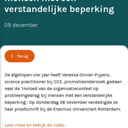
verstandelijke beperking
Ervaringsverhalen
Symposium
09 december
Producten
Toekomstvisie
Terug
EVB+ in beeld!
De afgelopen vier jaar heeft Vanessa Olivier-Pijpers,
Partners
science practitioner bij CCE, promotieonderzoek gedaan
naar de ‘Invloed van de organisatiecontext op
probleemgedrag bij mensen met een verstandelijke
beperking’. Op donderdag 26 november verdedigde ze
haar proefschrift bij de Erasmus Universiteit Rotterdam.
Lees meer en bekijk de video