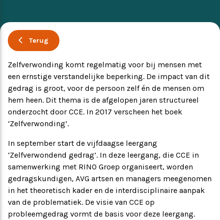
Ervaringsverhalen
Symposium
Terug
Producten
Zelfverwonding komt regelmatig voor bij mensen met
een ernstige verstandelijke beperking. De impact van dit
Toekomstvisie
gedrag is groot, voor de persoon zelf én de mensen om
hem heen. Dit thema is de afgelopen jaren structureel
EVB+ in beeld!
onderzocht door CCE. In 2017 verscheen het boek
‘Zelfverwonding’.
Partners
In september start de vijfdaagse leergang
‘Zelfverwondend gedrag’. In deze leergang, die CCE in
samenwerking met RINO Groep organiseert, worden
gedragskundigen, AVG artsen en managers meegenomen
in het theoretisch kader en de interdisciplinaire aanpak
van de problematiek. De visie van CCE op
probleemgedrag vormt de basis voor deze leergang.