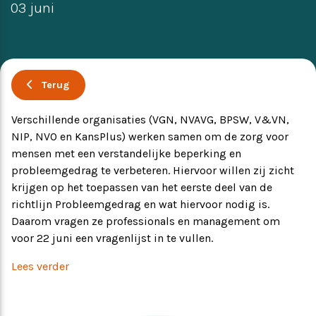
03 juni
Ervaringsverhalen
Symposium
Producten
Terug
Toekomstvisie
Verschillende organisaties (VGN, NVAVG, BPSW, V&VN,
NIP, NVO en KansPlus) werken samen om de zorg voor
EVB+ in beeld!
mensen met een verstandelijke beperking en
probleemgedrag te verbeteren. Hiervoor willen zij zicht
krijgen op het toepassen van het eerste deel van de
Partners
richtlijn Probleemgedrag en wat hiervoor nodig is.
Daarom vragen ze professionals en management om
voor 22 juni een vragenlijst in te vullen.
Lees verder