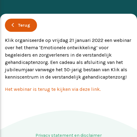
Ervaringsverhalen
Symposium
Terug
Producten
Klik organiseerde op vrijdag 21 januari 2022 een webinar
over het thema ‘Emotionele ontwikkeling’ voor
Toekomstvisie
begeleiders en zorgverleners in de verstandelijk
gehandicaptenzorg. Een cadeau als afsluiting van het
EVB+ in beeld!
jubileumjaar vanwege het 50-jarig bestaan van Klik als
kenniscentrum in de verstandelijk gehandicaptenzorg!
Partners
Het webinar is terug te kijken via deze link.
Privacy statement en disclaimer