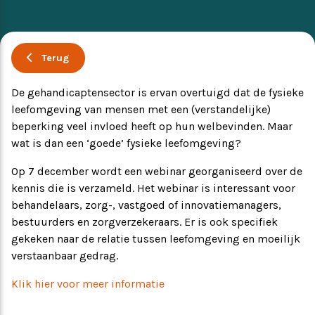
Ervaringsverhalen
Symposium
Terug
Producten
De gehandicaptensector is ervan overtuigd dat de fysieke
leefomgeving van mensen met een (verstandelijke)
Toekomstvisie
beperking veel invloed heeft op hun welbevinden. Maar
wat is dan een ‘goede’ fysieke leefomgeving?
EVB+ in beeld!
Op 7 december wordt een webinar georganiseerd over de
kennis die is verzameld. Het webinar is interessant voor
Partners
behandelaars, zorg-, vastgoed of innovatiemanagers,
bestuurders en zorgverzekeraars. Er is ook specifiek
gekeken naar de relatie tussen leefomgeving en moeilijk
verstaanbaar gedrag.
Klik hier voor meer informatie