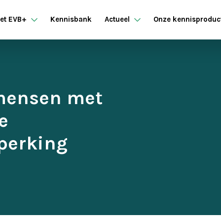
et EVB+
Kennisbank
Actueel
Onze kennisproduc
 mensen met
e
eperking