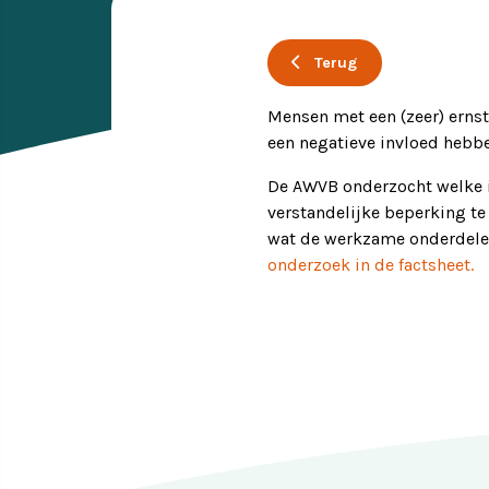
Ervaringsverhalen
Symposium
Terug
Producten
Mensen met een (zeer) ernsti
een negatieve invloed hebbe
Toekomstvisie
De AWVB onderzocht welke i
verstandelijke beperking te
EVB+ in beeld!
wat de werkzame onderdelen 
onderzoek in de factsheet.
Partners