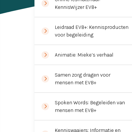
KennisWijzer EVB+
Ervaringsverhalen
Symposium
Leidraad EVB+: Kennisproducten
Producten
voor begeleiding
Toekomstvisie
Animatie: Mieke’s verhaal
EVB+ in beeld!
Samen zorg dragen voor
Partners
mensen met EVB+
Spoken Words: Begeleiden van
mensen met EVB+
Kenniswaaiers: Informatie en