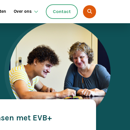
ten
Over ons
Contact
nsen met EVB+