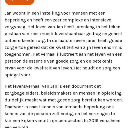
Ervaringsverhalen
Symposium
Jan woont in een instelling voor mensen met een
beperking en heeft een zeer complexe en intensieve
zorgvraag. Het leven van Jan heeft jarenlang in het teken
Producten
gestaan van zeer moeilijk verstaanbaar gedrag en geheel
ontoereikende zorg. In de laatste zeven jaren heeft goede
Toekomstvisie
zorg ertoe geleid dat de kwaliteit van zijn leven enorm is
toegenomen. Het verhaal illustreert aan het leven van een
persoon de essentie van goede zorg en de betekenis
EVB+ in beeld!
ervan voor de kwaliteit van leven. Het houdt de zorg een
spiegel voor.
Partners
Het levensverhaal van Jan is een document dat
zorgbegeleiders, beleidsmakers en mensen in opleiding
duidelijk maakt wat met goede zorg bereikt kan worden.
Daarvoor is naast kennis van iemands beperking ook
kennis van de persoon zelf nodig, en het vermogen te
kunnen kijken vanuit zijn perspectief. In 2019 verscheen
een vervolg.